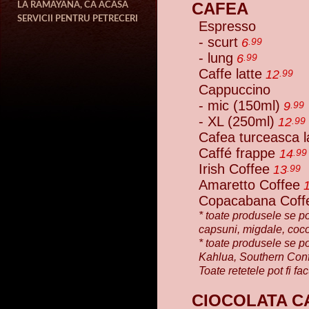
CAFEA
LA RAMAYANA, CA ACASA
SERVICII PENTRU PETRECERI
Espresso
- scurt
6
.99
- lung
6
.99
Caffe latte
12
.99
Cappuccino
- mic (150ml)
9
.99
- XL (250ml)
12
.99
Cafea turceasca la
Caffé frappe
14
.99
Irish Coffee
13
.99
Amaretto Coffee
Copacabana Coff
* toate produsele se po
capsuni, migdale, coc
* toate produsele se pot
Kahlua, Southern Conf
Toate retetele pot fi fa
CIOCOLATA C